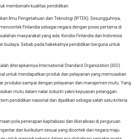
uk membenahi kualitas pendidikan.
an Ilmu Pengetahuan dan Teknologi (IPTEK). Sesungguhnya,
 mencontek Finlandia sebagai negara dengan posisi pertama di
salahan masyarakat yang ada. Kondisi Finlandia dan Indonesia
pun budaya. Sebab pada hakekatnya pendidikan berguna untuk
lah diterapkannya International Standard Organization (ISO).
global untuk mendapatkan produk dan pelayanan yang memuaskan
ndar produksi sampai dengan pelayanan dan manajemen mutu. Yang
isikan mutu dalam nalar industri yakni kepuasan pelanggan.
istem pendidikan nasional dan dijadikan sebagai salah satu kriteria
aan pola penerapan kapitalisasi dan liberalisasi di perguruan
ngantar dan kurikulum sesuai yang dicontek dari negara maju
an untuk menjadi pekerja dalam era globalisasi semakin nyata.