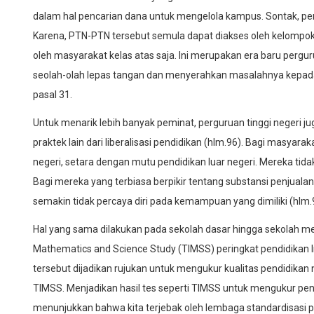
dalam hal pencarian dana untuk mengelola kampus. Sontak, p
Karena, PTN-PTN tersebut semula dapat diakses oleh kelompok 
oleh masyarakat kelas atas saja. Ini merupakan era baru pergu
seolah-olah lepas tangan dan menyerahkan masalahnya kepada
pasal 31.
Untuk menarik lebih banyak peminat, perguruan tinggi negeri
praktek lain dari liberalisasi pendidikan (hlm.96). Bagi masy
negeri, setara dengan mutu pendidikan luar negeri. Mereka tida
Bagi mereka yang terbiasa berpikir tentang substansi penjual
semakin tidak percaya diri pada kemampuan yang dimiliki (hlm.
Hal yang sama dilakukan pada sekolah dasar hingga sekolah men
Mathematics and Science Study (TIMSS) peringkat pendidikan In
tersebut dijadikan rujukan untuk mengukur kualitas pendidika
TIMSS. Menjadikan hasil tes seperti TIMSS untuk mengukur pe
menunjukkan bahwa kita terjebak oleh lembaga standardisasi p