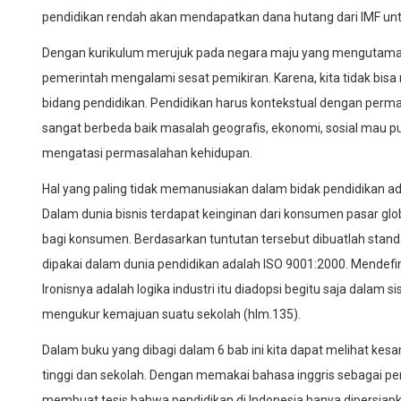
pendidikan rendah akan mendapatkan dana hutang dari IMF unt
Dengan kurikulum merujuk pada negara maju yang mengutamak
pemerintah mengalami sesat pemikiran. Karena, kita tidak bisa
bidang pendidikan. Pendidikan harus kontekstual dengan perma
sangat berbeda baik masalah geografis, ekonomi, sosial mau 
mengatasi permasalahan kehidupan.
Hal yang paling tidak memanusiakan dalam bidak pendidikan ada
Dalam dunia bisnis terdapat keinginan dari konsumen pasar 
bagi konsumen. Berdasarkan tuntutan tersebut dibuatlah sta
dipakai dalam dunia pendidikan adalah ISO 9001:2000. Mendefin
Ironisnya adalah logika industri itu diadopsi begitu saja dalam s
mengukur kemajuan suatu sekolah (hlm.135).
Dalam buku yang dibagi dalam 6 bab ini kita dapat melihat kesam
tinggi dan sekolah. Dengan memakai bahasa inggris sebagai pe
membuat tesis bahwa pendidikan di Indonesia hanya dipersiapk