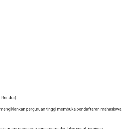
S Rendra).
yak mengiklankan perguruan tinggi membuka pendaftaran mahasiswa
ari sarana prasarana yang memadai, lulus cepat, jaminan