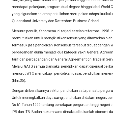
mendapat pekerjaan, program dual degree hingga label World C
yang digunakan selama perkuliahan merupakan adopsi kurikulum d
Queensland University dan Rotterdam Business School.
Menurut penulis, fenomena ini terjadi setelah reformasi 1998. I
memutuskan untuk mengikuti konsensus yang ditawarkan oleh In
termasuk jasa pendidikan. Konsensus tersebut dibuat dengan W
perdagangan dunia menjadi dua kategori yakni General Agree
tarif dan perdagangan dan General Agreement on Trade in Ser
Melalui GATS semua transaksi pendidikan dapat diperjual belik
menurut WTO mencakup : pendidikan dasar, pendidikan menenga
(hlm.35).
Dengan diliberalkannya sektor pendidikan satu per satu pergur
Untuk meningkatkan daya saing pendidikan di dalam negeri, p
No.61 Tahun 1999 tentang penetapan perguruan tinggi negeri s
IPB dan ITB. Badan hukum yang dimaksud bukanlah otonomi dal