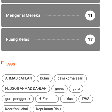
Mengenal Mereka
11
Ruang Kelas
17
TAGS
AHMAD dAHLAN
bulan
dewi komalasari
FILOSOfI AHMAD DAHLAN
gores
guru
guru penggerak
H. Zakaria.
inklusi
IPAS
Kearifan Lokal
Kepulauan RIau