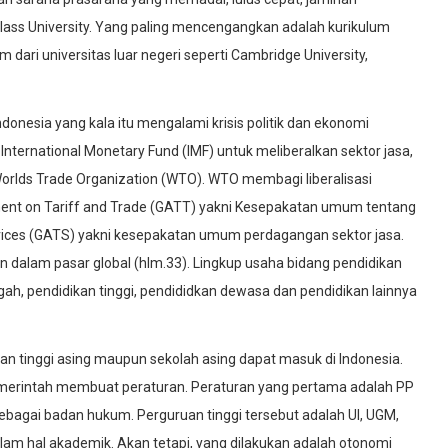
lass University. Yang paling mencengangkan adalah kurikulum
ari universitas luar negeri seperti Cambridge University,
ndonesia yang kala itu mengalami krisis politik dan ekonomi
ternational Monetary Fund (IMF) untuk meliberalkan sektor jasa,
orlds Trade Organization (WTO). WTO membagi liberalisasi
ment on Tariff and Trade (GATT) yakni Kesepakatan umum tentang
vices (GATS) yakni kesepakatan umum perdagangan sektor jasa.
an dalam pasar global (hlm.33). Lingkup usaha bidang pendidikan
h, pendidikan tinggi, pendididkan dewasa dan pendidikan lainnya
uan tinggi asing maupun sekolah asing dapat masuk di Indonesia.
emerintah membuat peraturan. Peraturan yang pertama adalah PP
ebagai badan hukum. Perguruan tinggi tersebut adalah UI, UGM,
am hal akademik. Akan tetapi, yang dilakukan adalah otonomi