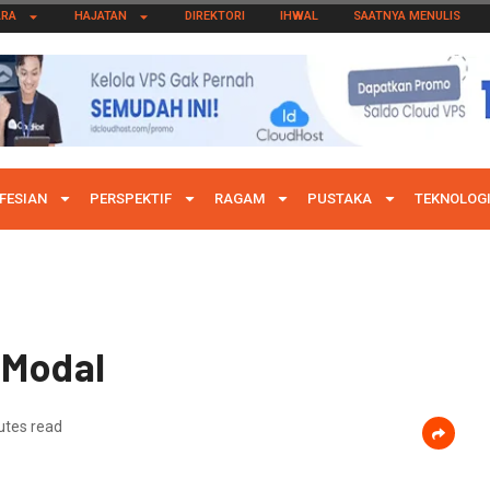
ARA
HAJATAN
DIREKTORI
IHWAL
SAATNYA MENULIS
FESIAN
PERSPEKTIF
RAGAM
PUSTAKA
TEKNOLOG
 Modal
utes read