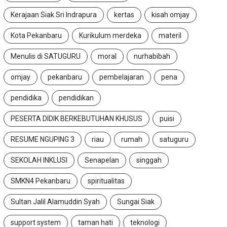
Kerajaan Siak Sri Indrapura
kertas
kisah omjay
Kota Pekanbaru
Kurikulum merdeka
materil
Menulis di SATUGURU
moral
nurhabibah
omjay
pekanbaru
pembelajaran
pena
pendidika
pendidikan
PESERTA DIDIK BERKEBUTUHAN KHUSUS
puisi
RESUME NGUPING 3
riau
rumah
satuguru
SEKOLAH INKLUSI
Senapelan
singgah
SMKN4 Pekanbaru
spiritualitas
Sultan Jalil Alamuddin Syah
Sungai Siak
support system
taman hati
teknologi