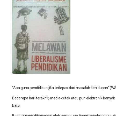
“Apa guna pendidikan jika terlepas dari masalah kehidupan” (W
Beberapa hari terakhir, media cetak atau pun elektronik ban
baru.
Banyak yang ditawarkan oleh perguruan tinggi tersebut mulai d