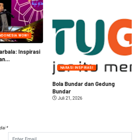
NDONESIA WOW!
arbala: Inspirasi
n...
NARASI INSPIRASI
Bola Bundar dan Gedung
Bundar
Juli 21, 2026
ndai
*