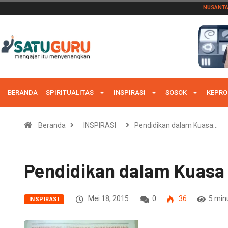
NUSANT
BERANDA
SPIRITUALITAS
INSPIRASI
SOSOK
KEPRO
Beranda
INSPIRASI
Pendidikan dalam Kuasa…
Pendidikan dalam Kuasa
Mei 18, 2015
0
36
5 min
INSPIRASI