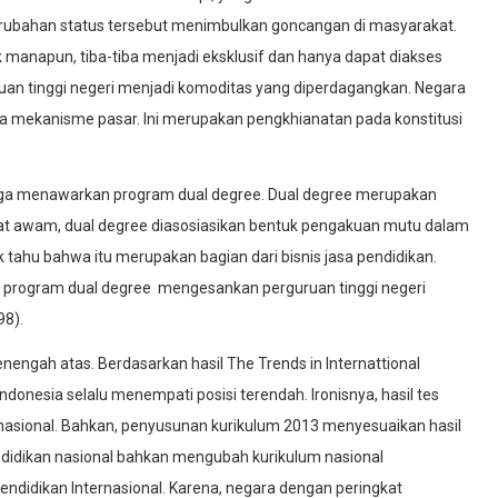
erubahan status tersebut menimbulkan goncangan di masyarakat.
manapun, tiba-tiba menjadi eksklusif dan hanya dapat diakses
ruan tinggi negeri menjadi komoditas yang diperdagangkan. Negara
 mekanisme pasar. Ini merupakan pengkhianatan pada konstitusi
 juga menawarkan program dual degree. Dual degree merupakan
arakat awam, dual degree diasosiasikan bentuk pengakuan mutu dalam
k tahu bahwa itu merupakan bagian dari bisnis jasa pendidikan.
an program dual degree mengesankan perguruan tinggi negeri
98).
engah atas. Berdasarkan hasil The Trends in Internattional
donesia selalu menempati posisi terendah. Ironisnya, hasil tes
n nasional. Bahkan, penyusunan kurikulum 2013 menyesuaikan hasil
ndidikan nasional bahkan mengubah kurikulum nasional
endidikan Internasional. Karena, negara dengan peringkat