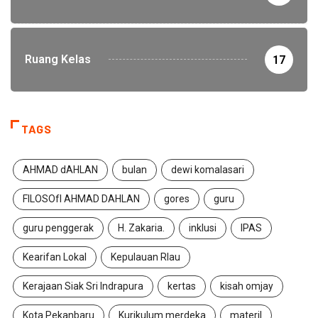
Ruang Kelas
17
TAGS
AHMAD dAHLAN
bulan
dewi komalasari
FILOSOfI AHMAD DAHLAN
gores
guru
guru penggerak
H. Zakaria.
inklusi
IPAS
Kearifan Lokal
Kepulauan RIau
Kerajaan Siak Sri Indrapura
kertas
kisah omjay
Kota Pekanbaru
Kurikulum merdeka
materil