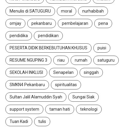
Menulis di SATUGURU
moral
nurhabibah
omjay
pekanbaru
pembelajaran
pena
pendidika
pendidikan
PESERTA DIDIK BERKEBUTUHAN KHUSUS
puisi
RESUME NGUPING 3
riau
rumah
satuguru
SEKOLAH INKLUSI
Senapelan
singgah
SMKN4 Pekanbaru
spiritualitas
Sultan Jalil Alamuddin Syah
Sungai Siak
support system
taman hati
teknologi
Tuan Kadi
tulis