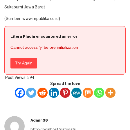
Sukabumi Jawa Barat
(Sumber:
www.republika.co.id
)
Litera Plugin encountered an error
Cannot access 'y' before initialization
Try Again
Post Views:
594
Spread the love
AdminSG
http://localhost/satusatu