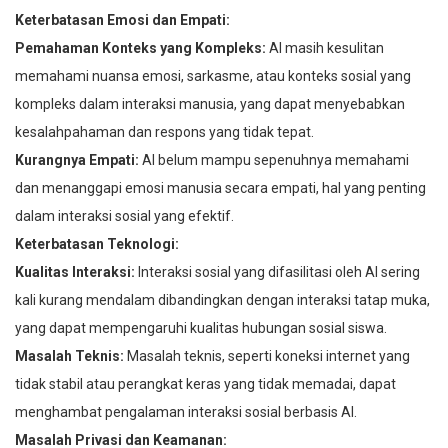
Keterbatasan Emosi dan Empati:
Pemahaman Konteks yang Kompleks:
AI masih kesulitan
memahami nuansa emosi, sarkasme, atau konteks sosial yang
kompleks dalam interaksi manusia, yang dapat menyebabkan
kesalahpahaman dan respons yang tidak tepat.
Kurangnya Empati:
AI belum mampu sepenuhnya memahami
dan menanggapi emosi manusia secara empati, hal yang penting
dalam interaksi sosial yang efektif.
Keterbatasan Teknologi:
Kualitas Interaksi:
Interaksi sosial yang difasilitasi oleh AI sering
kali kurang mendalam dibandingkan dengan interaksi tatap muka,
yang dapat mempengaruhi kualitas hubungan sosial siswa.
Masalah Teknis:
Masalah teknis, seperti koneksi internet yang
tidak stabil atau perangkat keras yang tidak memadai, dapat
menghambat pengalaman interaksi sosial berbasis AI.
Masalah Privasi dan Keamanan: