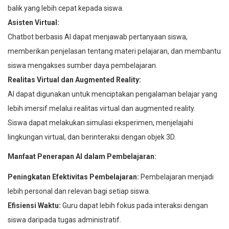
balik yang lebih cepat kepada siswa.
Asisten Virtual:
Chatbot berbasis AI dapat menjawab pertanyaan siswa,
memberikan penjelasan tentang materi pelajaran, dan membantu
siswa mengakses sumber daya pembelajaran.
Realitas Virtual dan Augmented Reality:
AI dapat digunakan untuk menciptakan pengalaman belajar yang
lebih imersif melalui realitas virtual dan augmented reality.
Siswa dapat melakukan simulasi eksperimen, menjelajahi
lingkungan virtual, dan berinteraksi dengan objek 3D.
Manfaat Penerapan AI dalam Pembelajaran:
Peningkatan Efektivitas Pembelajaran:
Pembelajaran menjadi
lebih personal dan relevan bagi setiap siswa.
Efisiensi Waktu:
Guru dapat lebih fokus pada interaksi dengan
siswa daripada tugas administratif.