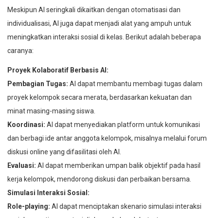
Meskipun AI seringkali dikaitkan dengan otomatisasi dan
individualisasi, AI juga dapat menjadi alat yang ampuh untuk
meningkatkan interaksi sosial di kelas. Berikut adalah beberapa
caranya:
Proyek Kolaboratif Berbasis AI:
Pembagian Tugas:
AI dapat membantu membagi tugas dalam
proyek kelompok secara merata, berdasarkan kekuatan dan
minat masing-masing siswa.
Koordinasi:
AI dapat menyediakan platform untuk komunikasi
dan berbagi ide antar anggota kelompok, misalnya melalui forum
diskusi online yang difasilitasi oleh AI.
Evaluasi:
AI dapat memberikan umpan balik objektif pada hasil
kerja kelompok, mendorong diskusi dan perbaikan bersama.
Simulasi Interaksi Sosial:
Role-playing:
AI dapat menciptakan skenario simulasi interaksi