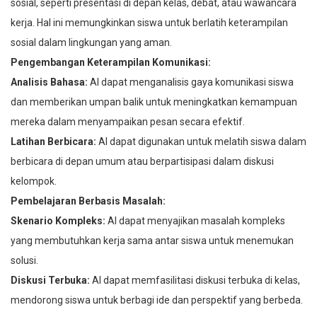
sosial, seperti presentasi di depan kelas, debat, atau wawancara
kerja. Hal ini memungkinkan siswa untuk berlatih keterampilan
sosial dalam lingkungan yang aman.
Pengembangan Keterampilan Komunikasi:
Analisis Bahasa:
AI dapat menganalisis gaya komunikasi siswa
dan memberikan umpan balik untuk meningkatkan kemampuan
mereka dalam menyampaikan pesan secara efektif.
Latihan Berbicara:
AI dapat digunakan untuk melatih siswa dalam
berbicara di depan umum atau berpartisipasi dalam diskusi
kelompok.
Pembelajaran Berbasis Masalah:
Skenario Kompleks:
AI dapat menyajikan masalah kompleks
yang membutuhkan kerja sama antar siswa untuk menemukan
solusi.
Diskusi Terbuka:
AI dapat memfasilitasi diskusi terbuka di kelas,
mendorong siswa untuk berbagi ide dan perspektif yang berbeda.