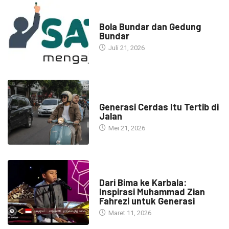
NARASI INSPIRASI
Bola Bundar dan Gedung
Bundar
Juli 21, 2026
HEADLINE
Generasi Cerdas Itu Tertib di
Jalan
Mei 21, 2026
HEADLINE
Dari Bima ke Karbala:
Inspirasi Muhammad Zian
Fahrezi untuk Generasi
Maret 11, 2026