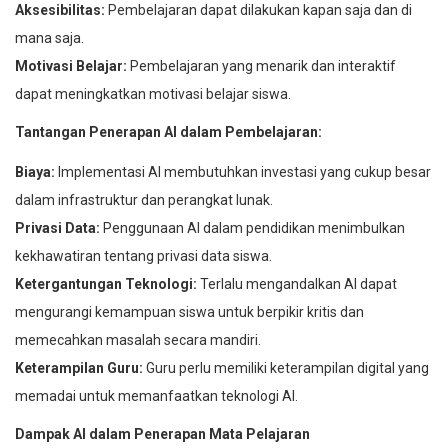
Aksesibilitas:
Pembelajaran dapat dilakukan kapan saja dan di
mana saja.
Motivasi Belajar:
Pembelajaran yang menarik dan interaktif
dapat meningkatkan motivasi belajar siswa.
Tantangan Penerapan AI dalam Pembelajaran:
Biaya:
Implementasi AI membutuhkan investasi yang cukup besar
dalam infrastruktur dan perangkat lunak.
Privasi Data:
Penggunaan AI dalam pendidikan menimbulkan
kekhawatiran tentang privasi data siswa.
Ketergantungan Teknologi:
Terlalu mengandalkan AI dapat
mengurangi kemampuan siswa untuk berpikir kritis dan
memecahkan masalah secara mandiri.
Keterampilan Guru:
Guru perlu memiliki keterampilan digital yang
memadai untuk memanfaatkan teknologi AI.
Dampak AI dalam Penerapan Mata Pelajaran