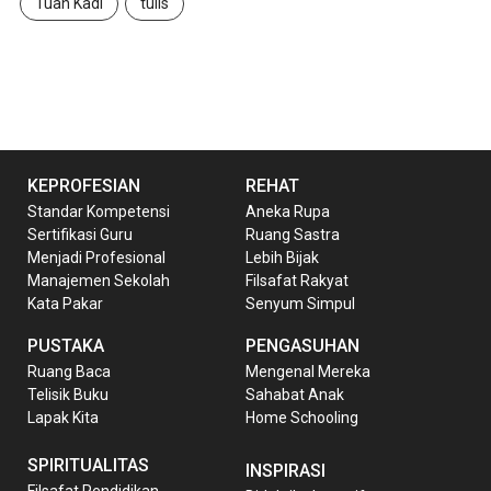
Tuan Kadi
tulis
KEPROFESIAN
REHAT
Standar Kompetensi
Aneka Rupa
Sertifikasi Guru
Ruang Sastra
Menjadi Profesional
Lebih Bijak
Manajemen Sekolah
Filsafat Rakyat
Kata Pakar
Senyum Simpul
PUSTAKA
PENGASUHAN
Ruang Baca
Mengenal Mereka
Telisik Buku
Sahabat Anak
Lapak Kita
Home Schooling
SPIRITUALITAS
INSPIRASI
Filsafat Pendidikan