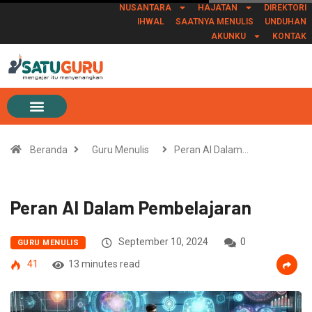
NUSANTARA
HAJATAN
DIREKTORI
IHWAL
SAATNYA MENULIS
UNDUHAN
AKUNKU
KONTAK
Beranda
Guru Menulis
Peran AI Dalam…
Peran AI Dalam Pembelajaran
September 10, 2024
0
GURU MENULIS
41
13 minutes read