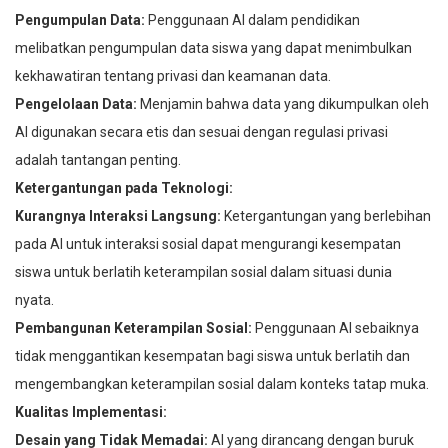
Pengumpulan Data:
Penggunaan AI dalam pendidikan
melibatkan pengumpulan data siswa yang dapat menimbulkan
kekhawatiran tentang privasi dan keamanan data.
Pengelolaan Data:
Menjamin bahwa data yang dikumpulkan oleh
AI digunakan secara etis dan sesuai dengan regulasi privasi
adalah tantangan penting.
Ketergantungan pada Teknologi:
Kurangnya Interaksi Langsung:
Ketergantungan yang berlebihan
pada AI untuk interaksi sosial dapat mengurangi kesempatan
siswa untuk berlatih keterampilan sosial dalam situasi dunia
nyata.
Pembangunan Keterampilan Sosial:
Penggunaan AI sebaiknya
tidak menggantikan kesempatan bagi siswa untuk berlatih dan
mengembangkan keterampilan sosial dalam konteks tatap muka.
Kualitas Implementasi:
Desain yang Tidak Memadai:
AI yang dirancang dengan buruk