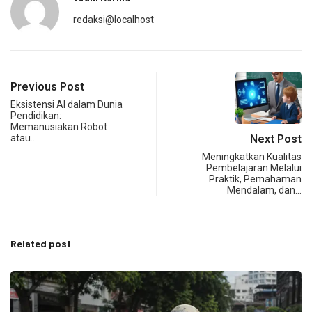
redaksi@localhost
Previous Post
Eksistensi AI dalam Dunia
Pendidikan:
Memanusiakan Robot
atau…
Next Post
Meningkatkan Kualitas
Pembelajaran Melalui
Praktik, Pemahaman
Mendalam, dan…
Related post