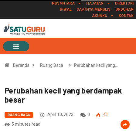
NUSANTARA
HAJATAN
DIREKTORI
IHWAL
SAATNYA MENULIS
UNDUHAN
AKUNKU
KONTAK
Beranda
Ruang Baca
Perubahan kecil yang…
Perubahan kecil yang berdampak
besar
April 10, 2023
0
41
RUANG BACA
5 minutes read