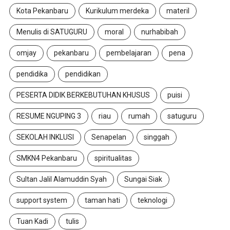
Kota Pekanbaru
Kurikulum merdeka
materil
Menulis di SATUGURU
moral
nurhabibah
omjay
pekanbaru
pembelajaran
pena
pendidika
pendidikan
PESERTA DIDIK BERKEBUTUHAN KHUSUS
puisi
RESUME NGUPING 3
riau
rumah
satuguru
SEKOLAH INKLUSI
Senapelan
singgah
SMKN4 Pekanbaru
spiritualitas
Sultan Jalil Alamuddin Syah
Sungai Siak
support system
taman hati
teknologi
Tuan Kadi
tulis