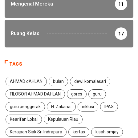
Mengenal Mereka
11
Ruang Kelas
17
TAGS
AHMAD dAHLAN
bulan
dewi komalasari
FILOSOfI AHMAD DAHLAN
gores
guru
guru penggerak
H. Zakaria.
inklusi
IPAS
Kearifan Lokal
Kepulauan RIau
Kerajaan Siak Sri Indrapura
kertas
kisah omjay