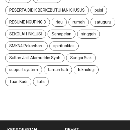
PESERTA DIDIK BERKEBUTUHAN KHUSUS
puisi
RESUME NGUPING 3
riau
rumah
satuguru
SEKOLAH INKLUSI
Senapelan
singgah
SMKN4 Pekanbaru
spiritualitas
Sultan Jalil Alamuddin Syah
Sungai Siak
support system
taman hati
teknologi
Tuan Kadi
tulis
KEPROFESIAN
REHAT