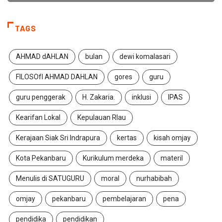
TAGS
AHMAD dAHLAN
bulan
dewi komalasari
FILOSOfI AHMAD DAHLAN
gores
guru
guru penggerak
H. Zakaria.
inklusi
IPAS
Kearifan Lokal
Kepulauan RIau
Kerajaan Siak Sri Indrapura
kertas
kisah omjay
Kota Pekanbaru
Kurikulum merdeka
materil
Menulis di SATUGURU
moral
nurhabibah
omjay
pekanbaru
pembelajaran
pena
pendidika
pendidikan