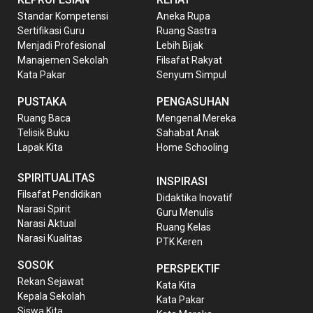
Standar Kompetensi
Aneka Rupa
Sertifikasi Guru
Ruang Sastra
Menjadi Profesional
Lebih Bijak
Manajemen Sekolah
Filsafat Rakyat
Kata Pakar
Senyum Simpul
PUSTAKA
PENGASUHAN
Ruang Baca
Mengenal Mereka
Telisik Buku
Sahabat Anak
Lapak Kita
Home Schooling
SPIRITUALITAS
INSPIRASI
Filsafat Pendidikan
Didaktika Inovatif
Narasi Spirit
Guru Menulis
Narasi Aktual
Ruang Kelas
Narasi Kualitas
PTK Keren
SOSOK
PERSPEKTIF
Rekan Sejawat
Kata Kita
Kepala Sekolah
Kata Pakar
Siswa Kita