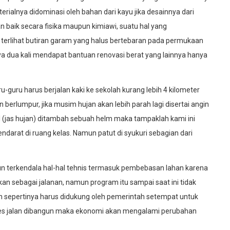
rialnya didominasi oleh bahan dari kayu jika desainnya dari
 baik secara fisika maupun kimiawi, suatu hal yang
erlihat butiran garam yang halus bertebaran pada permukaan
hanya dua kali mendapat bantuan renovasi berat yang lainnya hanya
ru-guru harus berjalan kaki ke sekolah kurang lebih 4 kilometer
berlumpur, jika musim hujan akan lebih parah lagi disertai angin
el (jas hujan) ditambah sebuah helm maka tampaklah kami ini
ndarat di ruang kelas. Namun patut di syukuri sebagian dari
n terkendala hal-hal tehnis termasuk pembebasan lahan karena
an sebagai jalanan, namun program itu sampai saat ini tidak
 sepertinya harus didukung oleh pemerintah setempat untuk
ses jalan dibangun maka ekonomi akan mengalami perubahan