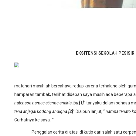
EKSITENSI SEKOLAH PESIS
matahari masihlah bercahaya redup karena terhalang oleh gump
hamparan tambak, terlihat didepan saya masih ada beberapa anak
natenapa namae ajjenne anakta ibu,
[1]
” tanyaku dalam bahasa m
tena anjagai kodong andiqna.
[2]
” Dia pun lanjut, “
nampa tenato ko
Curhatnya ke saya…”
Penggalan cerita di atas, di kutip dari salah satu cerpen 