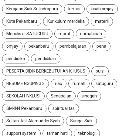
Kerajaan Siak Sri Indrapura
kertas
kisah omjay
Kota Pekanbaru
Kurikulum merdeka
materil
Menulis di SATUGURU
moral
nurhabibah
omjay
pekanbaru
pembelajaran
pena
pendidika
pendidikan
PESERTA DIDIK BERKEBUTUHAN KHUSUS
puisi
RESUME NGUPING 3
riau
rumah
satuguru
SEKOLAH INKLUSI
Senapelan
singgah
SMKN4 Pekanbaru
spiritualitas
Sultan Jalil Alamuddin Syah
Sungai Siak
support system
taman hati
teknologi