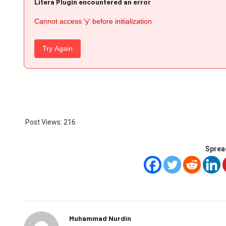
Litera Plugin encountered an error
Cannot access 'y' before initialization
Try Again
Post Views:
216
Sprea
Muhammad Nurdin