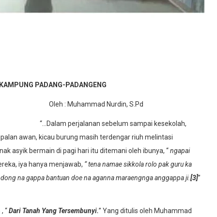
IR KAMPUNG PADANG-PADANGENG
Oleh : Muhammad Nurdin, S.Pd
“…Dalam perjalanan sebelum sampai kesekolah,
alan awan, kicau burung masih terdengar riuh melintasi
 asyik bermain di pagi hari itu ditemani oleh ibunya, “
ngapai
ereka, iya hanya menjawab,
“ tena namae sikkola rolo pak guru ka
dong na gappa bantuan doe na aganna maraengnga anggappa ji.
[3]
”
, “
Dari Tanah Yang Tersembunyi.
” Yang ditulis oleh Muhammad