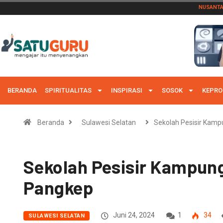
NUSANT
BERANDA
SPIRITUALITAS
INSPIRASI
SOSOK
KEPRO
Beranda
Sulawesi Selatan
Sekolah Pesisir Kam
Sekolah Pesisir Kampu
Pangkep
Juni 24, 2024
1
34
SULAWESI SELATAN