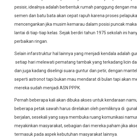
pesisir, idealnya adalah berbentuk rumah panggung dengan mate
semen dan batu bata akan cepat rapuh karena proses pelapukan
mencengankan jika musim kemarau dalam posisi puncak maka t
lantai di tiap-tiap kelas. Sejak berdiri tahun 1975 sekolah ini 
perbaikan ringan.
Selain infarstruktur hal lainnya yang menjadi kendala adalah gu
setiap hari melewati pematang tambak yang terkadang licin dan 
dan juga kadang diselingi suara guntur dan petir, dengan mant
seperti astronot tapi bukan mau mendarat di bulan tapi akan me
mereka sudah menjadi ASN PPPK.
Pernah beberapa kali akan dibuka akses untuk kendaraan namu
beberapa petak sawah harus direlakan oleh pemiliknya di gunak
berjalan, sesekali yang saya membuka ruang komunikasi namun
meyakinkan masyarakat, sebagian dari mereka paham jika ak
termasuk pada aspek kebutuhan masyarakat lainnya.