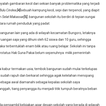
anyalah gambaran kecil dari sekian banyak problematika yang terjadi
Bulu Cindea
[4]
sebuah kampung kecil, sepi dan terpencil, yang diapit
an
Selat Makassar
[5]
,
bangunan sekolah itu berdiri di tepian sungai
ntara rumah penduduk yang padat.
bangunan lain yang ada di wilayah kecamatan Bungoro, letaknya
 ruangan saja yang dihuni oleh 62 siswa dan 10 guru, sehingga
a terbentuklah enam bilik atau ruang belajar. Sekolah ini tanpa
rstatus Hak Guna Pakai belum sepenuhnya milik pemerintah
lai kabur termakan usia, tembok bangunan sudah mulai terkelupas
an sudah rapuh dan berkarat sehingga agak kelelahan menopang
ebagai awal diamanahi sebagai kepalas sekolah saya
nggah, tiang penyangga itu menjadi titik tumpuh beratnya beban
pengambil kebijakan agar desain sekolah yang berada di wilayah