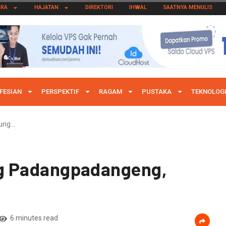
ARA
HAJATAN
DIREKTORI
IHWAL
SAATNYA MENULIS
FESIAN
PERSPEKTIF
RAGAM
PUSTAKA
TEKNOLOG
pung…
ng Padangpadangeng,
6 minutes read