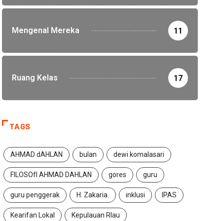
Mengenal Mereka
11
Ruang Kelas
17
TAGS
AHMAD dAHLAN
bulan
dewi komalasari
FILOSOfI AHMAD DAHLAN
gores
guru
guru penggerak
H. Zakaria.
inklusi
IPAS
Kearifan Lokal
Kepulauan RIau