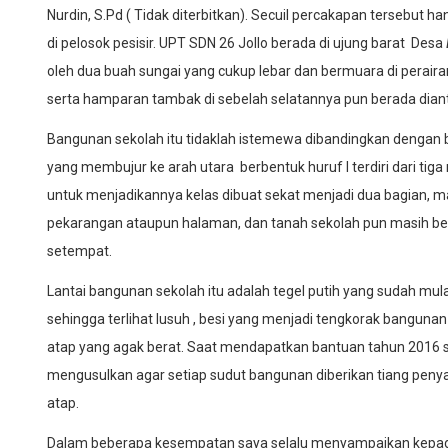
Nurdin, S.Pd ( Tidak diterbitkan). Secuil percakapan tersebut h
di pelosok pesisir. UPT SDN 26 Jollo berada di ujung barat Desa
oleh dua buah sungai yang cukup lebar dan bermuara di perair
serta hamparan tambak di sebelah selatannya pun berada dia
Bangunan sekolah itu tidaklah istemewa dibandingkan dengan 
yang membujur ke arah utara berbentuk huruf I terdiri dari tiga
untuk menjadikannya kelas dibuat sekat menjadi dua bagian, mak
pekarangan ataupun halaman, dan tanah sekolah pun masih be
setempat.
Lantai bangunan sekolah itu adalah tegel putih yang sudah mu
sehingga terlihat lusuh , besi yang menjadi tengkorak bangun
atap yang agak berat. Saat mendapatkan bantuan tahun 2016 s
mengusulkan agar setiap sudut bangunan diberikan tiang penya
atap.
Dalam beberapa kesempatan saya selalu menyampaikan kepada 