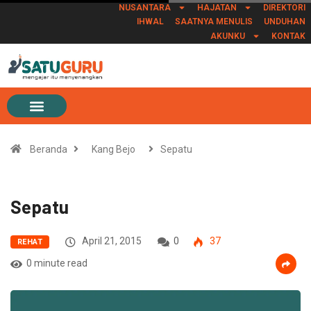
NUSANTARA
HAJATAN
DIREKTORI
IHWAL
SAATNYA MENULIS
UNDUHAN
AKUNKU
KONTAK
Beranda
Kang Bejo
Sepatu
Sepatu
April 21, 2015
0
37
REHAT
0 minute read