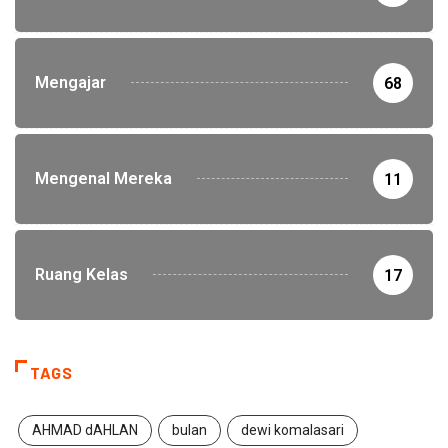
Mengajar
68
Mengenal Mereka
11
Ruang Kelas
17
TAGS
AHMAD dAHLAN
bulan
dewi komalasari