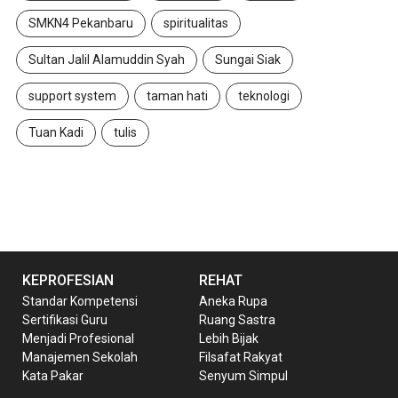
SMKN4 Pekanbaru
spiritualitas
Sultan Jalil Alamuddin Syah
Sungai Siak
support system
taman hati
teknologi
Tuan Kadi
tulis
KEPROFESIAN
REHAT
Standar Kompetensi
Aneka Rupa
Sertifikasi Guru
Ruang Sastra
Menjadi Profesional
Lebih Bijak
Manajemen Sekolah
Filsafat Rakyat
Kata Pakar
Senyum Simpul