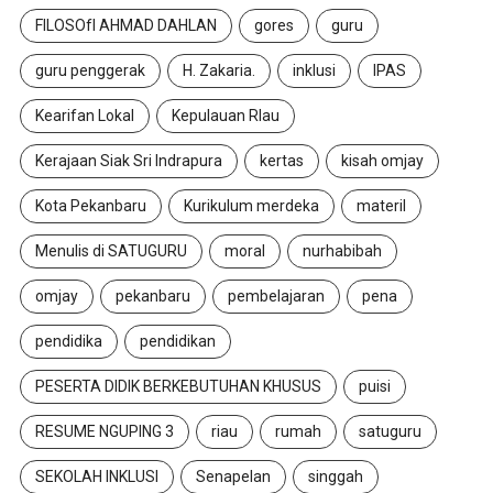
FILOSOfI AHMAD DAHLAN
gores
guru
guru penggerak
H. Zakaria.
inklusi
IPAS
Kearifan Lokal
Kepulauan RIau
Kerajaan Siak Sri Indrapura
kertas
kisah omjay
Kota Pekanbaru
Kurikulum merdeka
materil
Menulis di SATUGURU
moral
nurhabibah
omjay
pekanbaru
pembelajaran
pena
pendidika
pendidikan
PESERTA DIDIK BERKEBUTUHAN KHUSUS
puisi
RESUME NGUPING 3
riau
rumah
satuguru
SEKOLAH INKLUSI
Senapelan
singgah