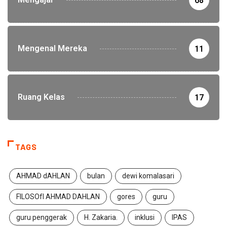
68
Mengenal Mereka
11
Ruang Kelas
17
TAGS
AHMAD dAHLAN
bulan
dewi komalasari
FILOSOfI AHMAD DAHLAN
gores
guru
guru penggerak
H. Zakaria.
inklusi
IPAS