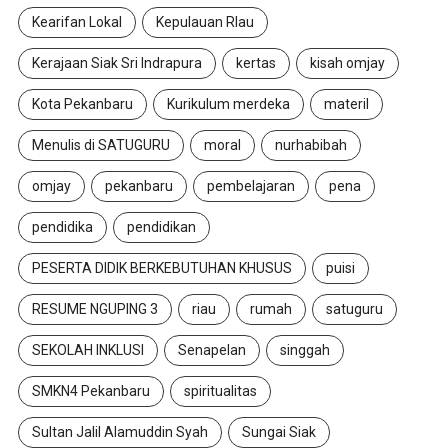
Kearifan Lokal
Kepulauan RIau
Kerajaan Siak Sri Indrapura
kertas
kisah omjay
Kota Pekanbaru
Kurikulum merdeka
materil
Menulis di SATUGURU
moral
nurhabibah
omjay
pekanbaru
pembelajaran
pena
pendidika
pendidikan
PESERTA DIDIK BERKEBUTUHAN KHUSUS
puisi
RESUME NGUPING 3
riau
rumah
satuguru
SEKOLAH INKLUSI
Senapelan
singgah
SMKN4 Pekanbaru
spiritualitas
Sultan Jalil Alamuddin Syah
Sungai Siak