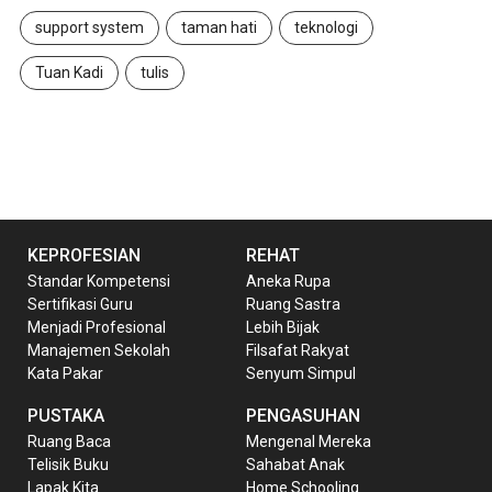
support system
taman hati
teknologi
Tuan Kadi
tulis
KEPROFESIAN
REHAT
Standar Kompetensi
Aneka Rupa
Sertifikasi Guru
Ruang Sastra
Menjadi Profesional
Lebih Bijak
Manajemen Sekolah
Filsafat Rakyat
Kata Pakar
Senyum Simpul
PUSTAKA
PENGASUHAN
Ruang Baca
Mengenal Mereka
Telisik Buku
Sahabat Anak
Lapak Kita
Home Schooling