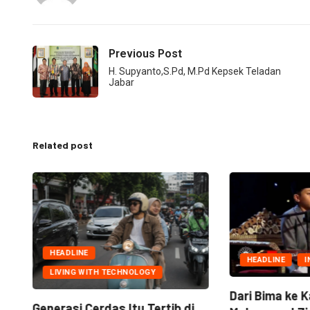
Previous Post
H. Supyanto,S.Pd, M.Pd Kepsek Teladan
Jabar
Related post
HEADLINE
HEADLINE
I
LIVING WITH TECHNOLOGY
Dari Bima ke K
Generasi Cerdas Itu Tertib di