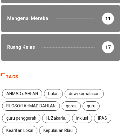
Mengenal Mereka
11
Ruang Kelas
17
TAGS
AHMAD dAHLAN
bulan
dewi komalasari
FILOSOfI AHMAD DAHLAN
gores
guru
HEADLINE
HEADLINE
INDONES
guru penggerak
H. Zakaria.
inklusi
IPAS
LIVING WITH TECHNOLOGY
Dari Bima ke Karbala
Kearifan Lokal
Kepulauan RIau
Generasi Cerdas Itu Tertib di