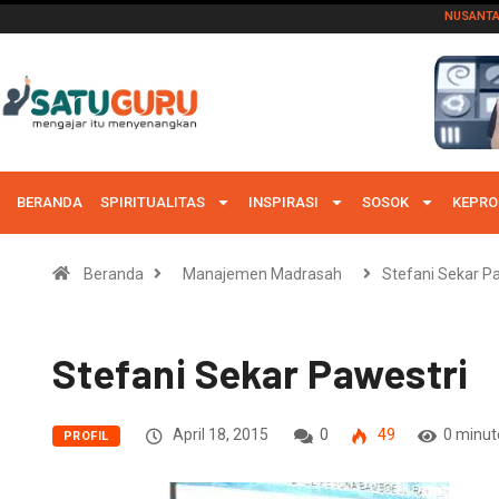
NUSANT
BERANDA
SPIRITUALITAS
INSPIRASI
SOSOK
KEPRO
Beranda
Manajemen Madrasah
Stefani Sekar P
Stefani Sekar Pawestri
April 18, 2015
0
49
0 minut
PROFIL