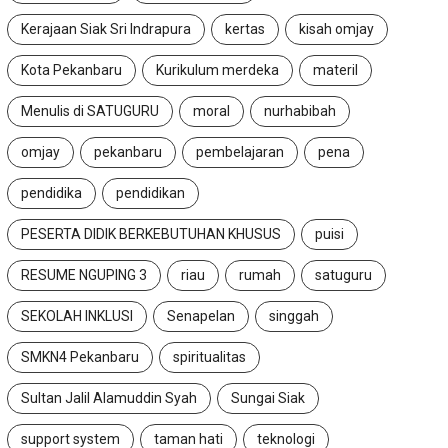
Muhammad Zian...
Jalan
Maret 11, 2026
Kerajaan Siak Sri Indrapura
kertas
kisah omjay
Mei 21, 2026
Kota Pekanbaru
Kurikulum merdeka
materil
Menulis di SATUGURU
moral
nurhabibah
omjay
pekanbaru
pembelajaran
pena
pendidika
pendidikan
PESERTA DIDIK BERKEBUTUHAN KHUSUS
puisi
RESUME NGUPING 3
riau
rumah
satuguru
SEKOLAH INKLUSI
Senapelan
singgah
SMKN4 Pekanbaru
spiritualitas
Sultan Jalil Alamuddin Syah
Sungai Siak
support system
taman hati
teknologi