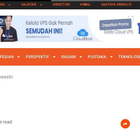
ARA
HAJATAN
DIREKTORI
IHWAL
SAATNYA MENULIS
FESIAN
PERSPEKTIF
RAGAM
PUSTAKA
TEKNOLOG
awestri
e read