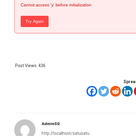
Cannot access 'y' before initialization
Try Again
Post Views:
436
Sprea
AdminSG
http://localhost/satusatu