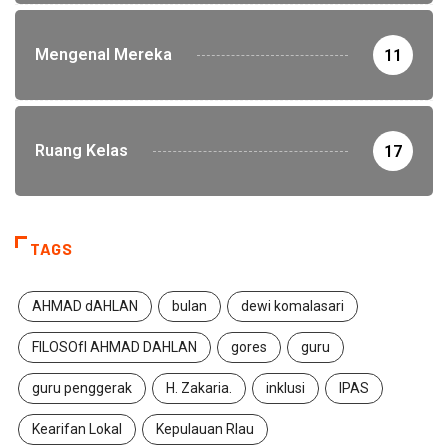
Mengenal Mereka
11
Ruang Kelas
17
TAGS
AHMAD dAHLAN
bulan
dewi komalasari
FILOSOfI AHMAD DAHLAN
gores
guru
guru penggerak
H. Zakaria.
inklusi
IPAS
Kearifan Lokal
Kepulauan RIau