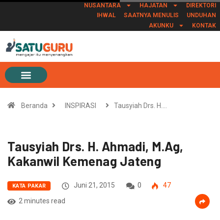
NUSANTARA
HAJATAN
DIREKTORI
IHWAL
SAATNYA MENULIS
UNDUHAN
AKUNKU
KONTAK
Beranda
INSPIRASI
Tausyiah Drs. H.…
Tausyiah Drs. H. Ahmadi, M.Ag,
Kakanwil Kemenag Jateng
Juni 21, 2015
0
47
KATA PAKAR
2 minutes read