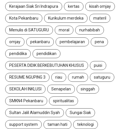
Kerajaan Siak Sri Indrapura
kertas
kisah omjay
Kota Pekanbaru
Kurikulum merdeka
materil
Menulis di SATUGURU
moral
nurhabibah
omjay
pekanbaru
pembelajaran
pena
pendidika
pendidikan
PESERTA DIDIK BERKEBUTUHAN KHUSUS
puisi
RESUME NGUPING 3
riau
rumah
satuguru
SEKOLAH INKLUSI
Senapelan
singgah
SMKN4 Pekanbaru
spiritualitas
Sultan Jalil Alamuddin Syah
Sungai Siak
support system
taman hati
teknologi