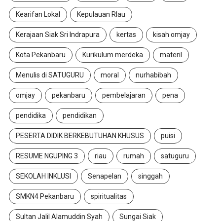
Kearifan Lokal
Kepulauan RIau
Kerajaan Siak Sri Indrapura
kertas
kisah omjay
Kota Pekanbaru
Kurikulum merdeka
materil
Menulis di SATUGURU
moral
nurhabibah
omjay
pekanbaru
pembelajaran
pena
pendidika
pendidikan
PESERTA DIDIK BERKEBUTUHAN KHUSUS
puisi
RESUME NGUPING 3
riau
rumah
satuguru
SEKOLAH INKLUSI
Senapelan
singgah
SMKN4 Pekanbaru
spiritualitas
Sultan Jalil Alamuddin Syah
Sungai Siak