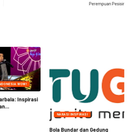
Perempuan Pesisir
NDONESIA WOW!
arbala: Inspirasi
n...
NARASI INSPIRASI
Bola Bundar dan Gedung