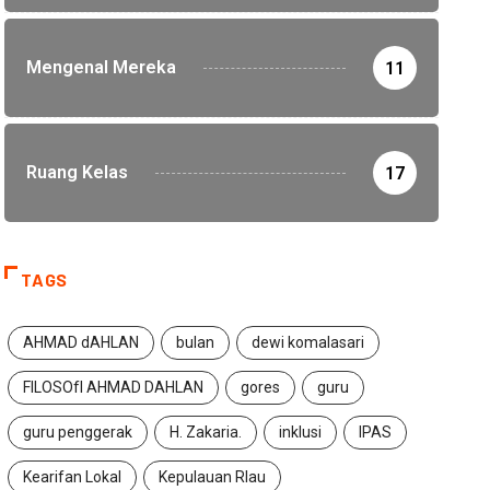
Mengenal Mereka
11
Ruang Kelas
17
TAGS
AHMAD dAHLAN
bulan
dewi komalasari
FILOSOfI AHMAD DAHLAN
gores
guru
guru penggerak
H. Zakaria.
inklusi
IPAS
Kearifan Lokal
Kepulauan RIau