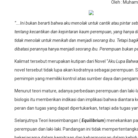
Oleh : Muham
“….Ini bukan berarti bahwa aku menolak untuk cantik atau pintar
tentang kecantikan dan kepintaran kaum perempuan, yang hanya diper
tidak menolak untuk menikah dan menjadi seorang ibu. Tetapi bagik
dibatasi perannya hanya menjadi seorang ibu. Perempuan bukan p
Kalimat tersebut merupakan kutipan dari Novel “
Aku Lupa Bahw
novel tersebut tidak lupa akan kodratnya sebagai perempuan. Su
pemimpin yang memiliki kontrol atas sumber daya dan pengamb
Menurut teori mature, adanya perbedaan perempuan dan laki-la
biologis itu memberikan indikasi dan implikasi bahwa diantara 
peran dan tugas yang dapat dipertukarkan, tetapi ada tugas 
Selanjutnya Teori keseimbangan (
Equilibrium
) menekankan pa
perempuan dan laki-laki. Pandangan ini tidak mempertentangk
bekerjasama dalam kemitraan dan keharmonisan dalam kehidup