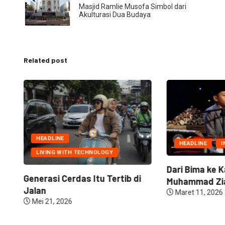
Masjid Ramlie Musofa Simbol dari
Akulturasi Dua Budaya
Related post
HEADLINE
HEADLINE
I
LIVING WITH TECHNOLOGY
Dari Bima ke K
Generasi Cerdas Itu Tertib di
Muhammad Zia
Jalan
Maret 11, 2026
Mei 21, 2026