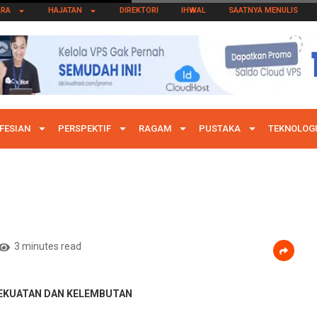
ARA
HAJATAN
DIREKTORI
IHWAL
SAATNYA MENULIS
FESIAN
PERSPEKTIF
RAGAM
PUSTAKA
TEKNOLOG
3 minutes read
KEKUATAN DAN KELEMBUTAN