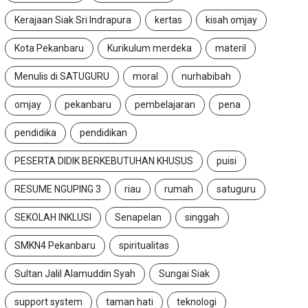
Kerajaan Siak Sri Indrapura
kertas
kisah omjay
Kota Pekanbaru
Kurikulum merdeka
materil
Menulis di SATUGURU
moral
nurhabibah
omjay
pekanbaru
pembelajaran
pena
pendidika
pendidikan
PESERTA DIDIK BERKEBUTUHAN KHUSUS
puisi
RESUME NGUPING 3
riau
rumah
satuguru
SEKOLAH INKLUSI
Senapelan
singgah
SMKN4 Pekanbaru
spiritualitas
Sultan Jalil Alamuddin Syah
Sungai Siak
support system
taman hati
teknologi