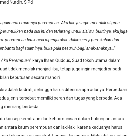
mad Nurdin, S.Pd
 sebagaimana umumnya perempuan. Aku hanya ingin menolak stigma
untukkan pada sisi ini dan terlarang untuk sisi itu. buktinya, aku juga
u, perempuan tidak bisa dipenjarakan dalam jeruji pernikahan dan
embantu bagi suaminya, buka pula pesuruh bagi anak-anaknya…
”
a Aku Perempuan
” karya Ihsan Quddus, Suad tokoh utama dalam
ad tidak menolak menjadi ibu, tetapi juga ingin menjadi pribadi
ilan keputusan secara mandiri.
ki adalah kodrati, sehingga harus diterima apa adanya. Perbedaan
kedua jenis tersebut memiliki peran dan tugas yang berbeda. Ada
yang memang berbeda.
da konsep kemitraan dan keharmonisan dalam hubungan antara
an antara kaum perempuan dan laki-laki, karena keduanya harus
an keluarga, masyarakat, bangsa dan negara. Maka dalam setiap