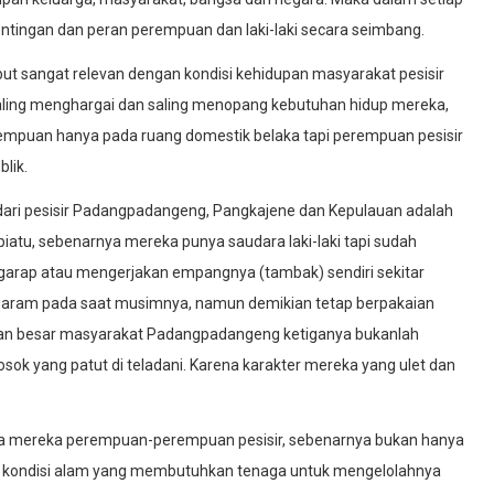
ntingan dan peran perempuan dan laki-laki secara seimbang.
ebut sangat relevan dengan kondisi kehidupan masyarakat pesisir
aling menghargai dan saling menopang kebutuhan hidup mereka,
rempuan hanya pada ruang domestik belaka tapi perempuan pesisir
lik.
dari pesisir Padangpadangeng, Pangkajene dan Kepulauan adalah
iatu, sebenarnya mereka punya saudara laki-laki tapi sudah
garap atau mengerjakan empangnya (tambak) sendiri sekitar
 garam pada saat musimnya, namun demikian tetap berpakaian
an besar masyarakat Padangpadangeng ketiganya bukanlah
k yang patut di teladani. Karena karakter mereka yang ulet dan
a mereka perempuan-perempuan pesisir, sebenarnya bukan hanya
 kondisi alam yang membutuhkan tenaga untuk mengelolahnya