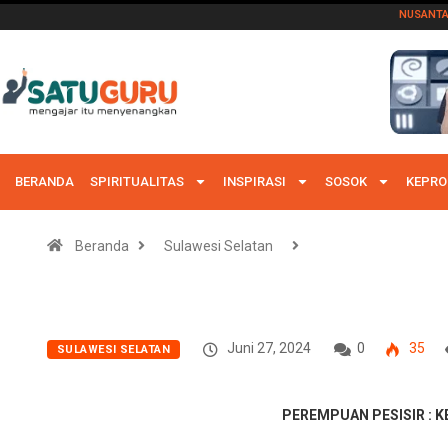
NUSANT
BERANDA
SPIRITUALITAS
INSPIRASI
SOSOK
KEPRO
Beranda
Sulawesi Selatan
Juni 27, 2024
0
35
SULAWESI SELATAN
PEREMPUAN PESISIR : 