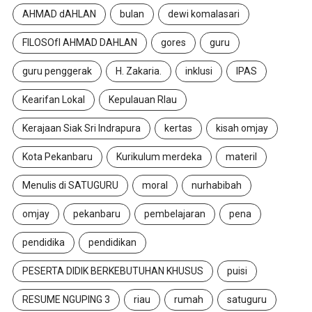
AHMAD dAHLAN
bulan
dewi komalasari
FILOSOfI AHMAD DAHLAN
gores
guru
guru penggerak
H. Zakaria.
inklusi
IPAS
Kearifan Lokal
Kepulauan RIau
Kerajaan Siak Sri Indrapura
kertas
kisah omjay
Kota Pekanbaru
Kurikulum merdeka
materil
Menulis di SATUGURU
moral
nurhabibah
omjay
pekanbaru
pembelajaran
pena
pendidika
pendidikan
PESERTA DIDIK BERKEBUTUHAN KHUSUS
puisi
RESUME NGUPING 3
riau
rumah
satuguru