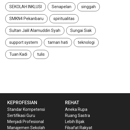
SEKOLAH INKLUSI
Senapelan
singgah
SMKN4 Pekanbaru
spiritualitas
Sultan Jalil Alamuddin Syah
Sungai Siak
support system
taman hati
teknologi
Tuan Kadi
tulis
KEPROFESIAN
REHAT
Standar Kompetensi
Aneka Rupa
Sertifikasi Guru
Ruang Sastra
Menjadi Profesional
Lebih Bijak
Manajemen Sekolah
Filsafat Rakyat