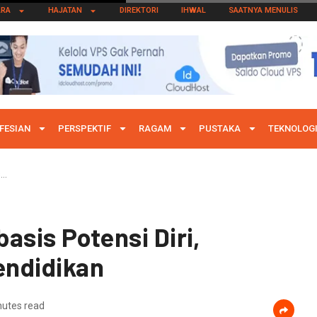
ARA
HAJATAN
DIREKTORI
IHWAL
SAATNYA MENULIS
FESIAN
PERSPEKTIF
RAGAM
PUSTAKA
TEKNOLOG
s…
asis Potensi Diri,
endidikan
nutes read