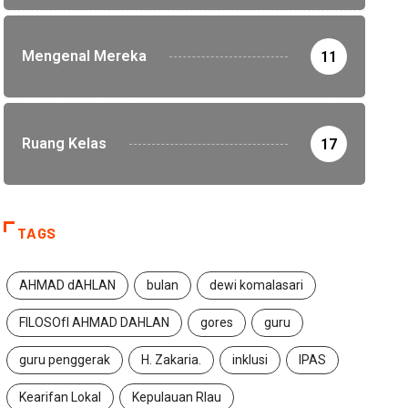
Mengenal Mereka
11
Ruang Kelas
17
TAGS
AHMAD dAHLAN
bulan
dewi komalasari
FILOSOfI AHMAD DAHLAN
gores
guru
guru penggerak
H. Zakaria.
inklusi
IPAS
Kearifan Lokal
Kepulauan RIau