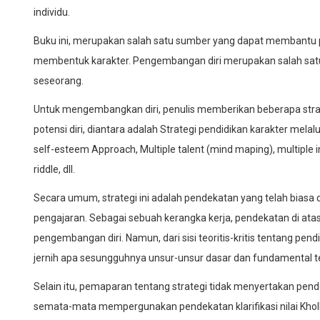
individu.
Buku ini, merupakan salah satu sumber yang dapat membantu p
membentuk karakter. Pengembangan diri merupakan salah sat
seseorang.
Untuk mengembangkan diri, penulis memberikan beberapa stra
potensi diri, diantara adalah Strategi pendidikan karakter mela
self-esteem Approach, Multiple talent (mind maping), multiple inte
riddle, dll.
Secara umum, strategi ini adalah pendekatan yang telah bias
pengajaran. Sebagai sebuah kerangka kerja, pendekatan di atas
pengembangan diri. Namun, dari sisi teoritis-kritis tentang pe
jernih apa sesungguhnya unsur-unsur dasar dan fundamental te
Selain itu, pemaparan tentang strategi tidak menyertakan pendek
semata-mata mempergunakan pendekatan klarifikasi nilai Kh