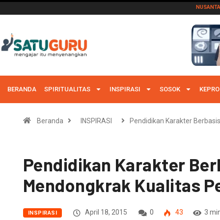
NUSANT
BERANDA
SPIRITUALITAS
INSPIRASI
SOSOK
KEPRO
Beranda
INSPIRASI
Pendidikan Karakter Berbasi
Pendidikan Karakter Berb
Mendongkrak Kualitas P
April 18, 2015
0
43
3 mi
INSPIRASI