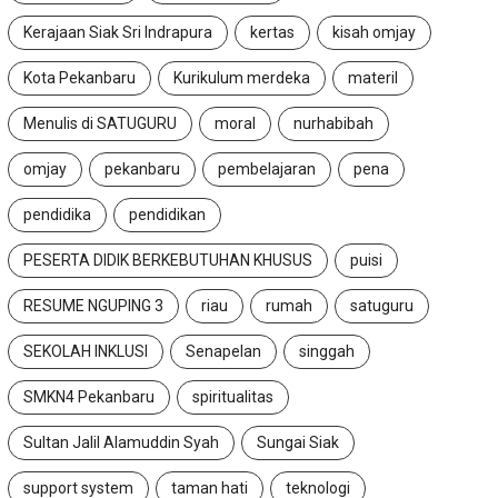
Kerajaan Siak Sri Indrapura
kertas
kisah omjay
Kota Pekanbaru
Kurikulum merdeka
materil
Menulis di SATUGURU
moral
nurhabibah
omjay
pekanbaru
pembelajaran
pena
pendidika
pendidikan
PESERTA DIDIK BERKEBUTUHAN KHUSUS
puisi
RESUME NGUPING 3
riau
rumah
satuguru
SEKOLAH INKLUSI
Senapelan
singgah
SMKN4 Pekanbaru
spiritualitas
Sultan Jalil Alamuddin Syah
Sungai Siak
support system
taman hati
teknologi