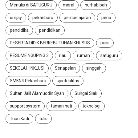
Menulis di SATUGURU
moral
nurhabibah
omjay
pekanbaru
pembelajaran
pena
pendidika
pendidikan
PESERTA DIDIK BERKEBUTUHAN KHUSUS
puisi
RESUME NGUPING 3
riau
rumah
satuguru
SEKOLAH INKLUSI
Senapelan
singgah
SMKN4 Pekanbaru
spiritualitas
Sultan Jalil Alamuddin Syah
Sungai Siak
support system
taman hati
teknologi
Tuan Kadi
tulis