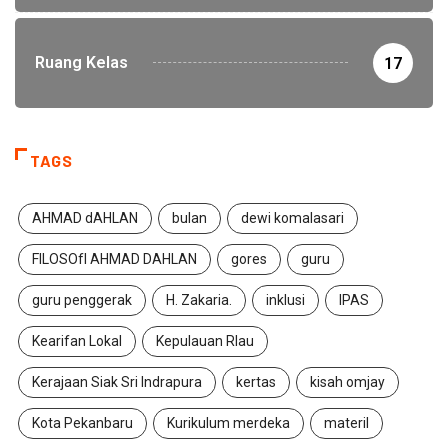
Ruang Kelas
17
TAGS
AHMAD dAHLAN
bulan
dewi komalasari
FILOSOfI AHMAD DAHLAN
gores
guru
guru penggerak
H. Zakaria.
inklusi
IPAS
Kearifan Lokal
Kepulauan RIau
Kerajaan Siak Sri Indrapura
kertas
kisah omjay
Kota Pekanbaru
Kurikulum merdeka
materil