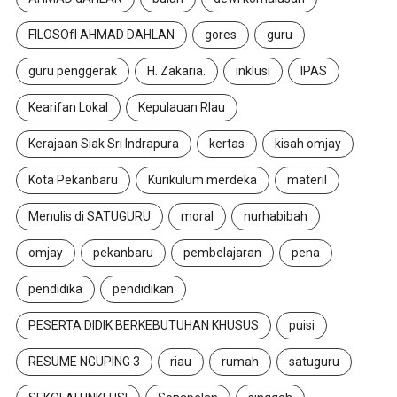
FILOSOfI AHMAD DAHLAN
gores
guru
guru penggerak
H. Zakaria.
inklusi
IPAS
Kearifan Lokal
Kepulauan RIau
Kerajaan Siak Sri Indrapura
kertas
kisah omjay
Kota Pekanbaru
Kurikulum merdeka
materil
Menulis di SATUGURU
moral
nurhabibah
omjay
pekanbaru
pembelajaran
pena
pendidika
pendidikan
PESERTA DIDIK BERKEBUTUHAN KHUSUS
puisi
RESUME NGUPING 3
riau
rumah
satuguru