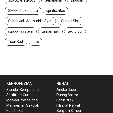
SEKOLAH INKLUSI
Senapelan
singgah
SMKN4 Pekanbaru
spiritualitas
Sultan Jalil Alamuddin Syah
Sungai Siak
support system
taman hati
teknologi
Tuan Kadi
tulis
KEPROFESIAN
REHAT
Standar Kompetensi
Aneka Rupa
Sertifikasi Guru
Ruang Sastra
Menjadi Profesional
Lebih Bijak
Manajemen Sekolah
Filsafat Rakyat
Kata Pakar
Senyum Simpul