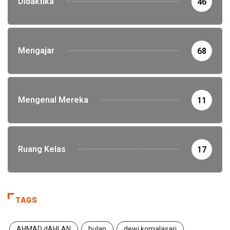
Didaktika
46
Mengajar
68
Mengenal Mereka
11
Ruang Kelas
17
TAGS
AHMAD dAHLAN
bulan
dewi komalasari