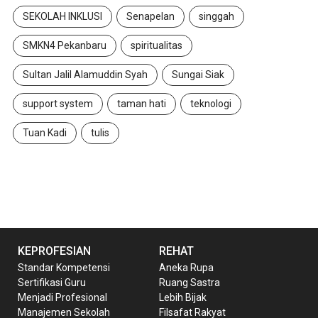
SEKOLAH INKLUSI
Senapelan
singgah
SMKN4 Pekanbaru
spiritualitas
Sultan Jalil Alamuddin Syah
Sungai Siak
support system
taman hati
teknologi
Tuan Kadi
tulis
KEPROFESIAN
REHAT
Standar Kompetensi
Aneka Rupa
Sertifikasi Guru
Ruang Sastra
Menjadi Profesional
Lebih Bijak
Manajemen Sekolah
Filsafat Rakyat