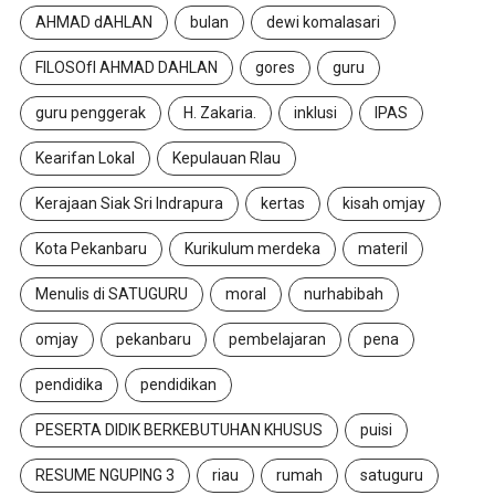
AHMAD dAHLAN
bulan
dewi komalasari
FILOSOfI AHMAD DAHLAN
gores
guru
guru penggerak
H. Zakaria.
inklusi
IPAS
Kearifan Lokal
Kepulauan RIau
Kerajaan Siak Sri Indrapura
kertas
kisah omjay
Kota Pekanbaru
Kurikulum merdeka
materil
Menulis di SATUGURU
moral
nurhabibah
omjay
pekanbaru
pembelajaran
pena
pendidika
pendidikan
PESERTA DIDIK BERKEBUTUHAN KHUSUS
puisi
RESUME NGUPING 3
riau
rumah
satuguru