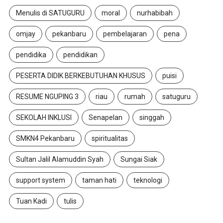
Menulis di SATUGURU
moral
nurhabibah
omjay
pekanbaru
pembelajaran
pena
pendidika
pendidikan
PESERTA DIDIK BERKEBUTUHAN KHUSUS
puisi
RESUME NGUPING 3
riau
rumah
satuguru
SEKOLAH INKLUSI
Senapelan
singgah
SMKN4 Pekanbaru
spiritualitas
Sultan Jalil Alamuddin Syah
Sungai Siak
support system
taman hati
teknologi
Tuan Kadi
tulis