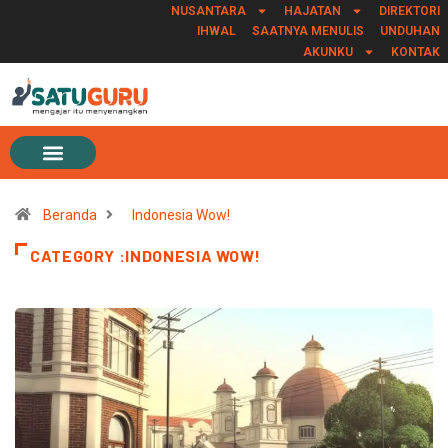
NUSANTARA
HAJATAN
DIREKTORI
IHWAL
SAATNYA MENULIS
UNDUHAN
AKUNKU
KONTAK
Beranda
Indonesia Wow!
CATEGORY :INDONESIA WOW!