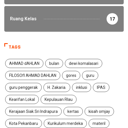
Ruang Kelas
17
TAGS
AHMAD dAHLAN
bulan
dewi komalasari
FILOSOfI AHMAD DAHLAN
gores
guru
guru penggerak
H. Zakaria.
inklusi
IPAS
Kearifan Lokal
Kepulauan RIau
Kerajaan Siak Sri Indrapura
kertas
kisah omjay
Kota Pekanbaru
Kurikulum merdeka
materil